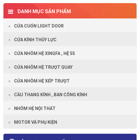
DANH MỤC SẢN PHẨM
CỬA CUỐN LIGHT DOOR
CỬA KÍNH THỦY LỰC
CỬA NHÔM HỆ XINGFA , HỆ 55
CỬA NHÔM HỆ TRƯỢT QUAY
CỬA NHÔM HỆ XẾP TRƯỢT
CẦU THANG KÍNH , BAN CÔNG KÍNH
NHÔM HỆ NỘI THẤT
MOTOR VÀ PHỤ KIỆN