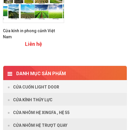
Cửa kính in phong cảnh Việt
Nam
Liên hệ
Xem chi tiết
DANH MỤC SẢN PHẨM
CỬA CUỐN LIGHT DOOR
CỬA KÍNH THỦY LỰC
CỬA NHÔM HỆ XINGFA , HỆ 55
CỬA NHÔM HỆ TRƯỢT QUAY